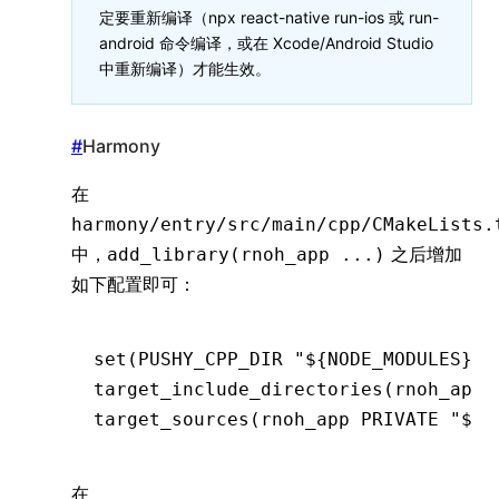
定要重新编译（npx react-native run-ios 或 run-
android 命令编译，或在 Xcode/Android Studio
中重新编译）才能生效。
#
Harmony
在
harmony/entry/src/main/cpp/CMakeLists.
中，
之后增加
add_library(rnoh_app ...)
如下配置即可：
set
(PUSHY_CPP_DIR 
"${NODE_MODULES}/r
target_include_directories
(rnoh_app 
target_sources
(rnoh_app PRIVATE 
"${P
在