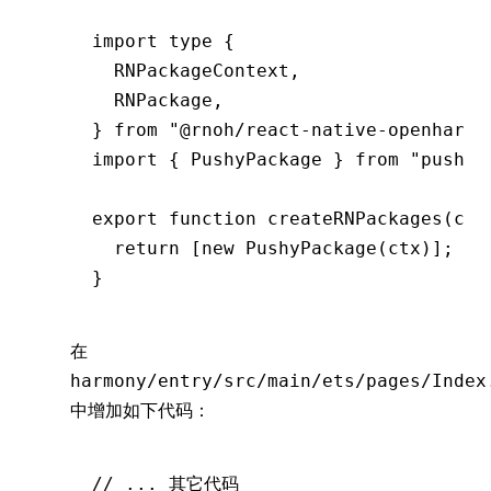
import
 type
 {
  RNPackageContext
,
  RNPackage
,
} 
from
 "@rnoh/react-native-openharmo
import
 { PushyPackage } 
from
 "pushy/
export
 function
 createRNPackages
(ctx
  return
 [
new
 PushyPackage
(ctx)];
}
在
harmony/entry/src/main/ets/pages/Index
中增加如下代码：
// ... 其它代码