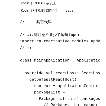
Kotlin（RN 0.82 或以上）
Kotlin（RN 0.81 或以下）
Java
// ... 其它代码
// ↓↓↓请注意不要少了这句import
import
 cn.reactnative.modules.update
// ↑↑↑
class
 MainApplication
 : 
Application
(
  override
 val
 reactHost: 
ReactHost
 
    getDefaultReactHost
(
      context 
=
 applicationContext,
      packageList 
=
        PackageList
(
this
).packages.
a
          // Packages that cannot be