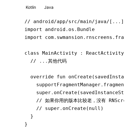
Kotlin
Java
// android/app/src/main/java/[...]/M
import
 android.os.Bundle
import
 com.swmansion.rnscreens.fragm
class
 MainActivity
 : 
ReactActivity
()
  // ...其他代码
  override
 fun
 onCreate
(savedInstanc
    supportFragmentManager.fragmentF
    super
.
onCreate
(savedInstanceStat
    // 如果你用的版本比较老，没有 RNScreen
    // super.onCreate(null)
  }
}