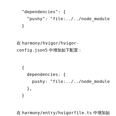
"dependencies"
: {
  "pushy"
:
 "file:../../node_modules/
}
在
harmony/hvigor/hvigor-
中增加如下配置：
config.json5
{
  dependencies
:
 {
    pushy
:
 "file:../../node_modules/
  }
,
}
在
中增加如
harmony/entry/hvigorfile.ts