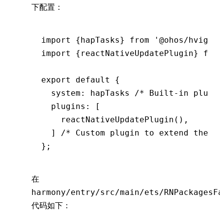
下配置：
import
 {hapTasks} 
from
 '@ohos/hvigor
import
 {reactNativeUpdatePlugin} 
fro
export
 default
 {
  system
:
 hapTasks 
/* Built-in plugi
  plugins
:
 [
    reactNativeUpdatePlugin
()
,
  ] 
/* Custom plugin to extend the f
};
在
harmony/entry/src/main/ets/RNPackagesF
代码如下：