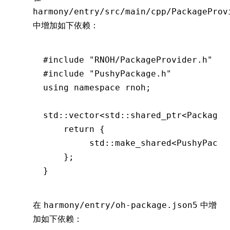
harmony/entry/src/main/cpp/PackageProv
中增加如下依赖：
#include
 "RNOH/PackageProvider.h"
#include
 "PushyPackage.h"
using
 namespace
 rnoh;
std
::
vector
<std
::
shared_ptr
<
Package
>
    return
 {
         std
::
make_shared
<
PushyPacka
    };
}
在
中增
harmony/entry/oh-package.json5
加如下依赖：