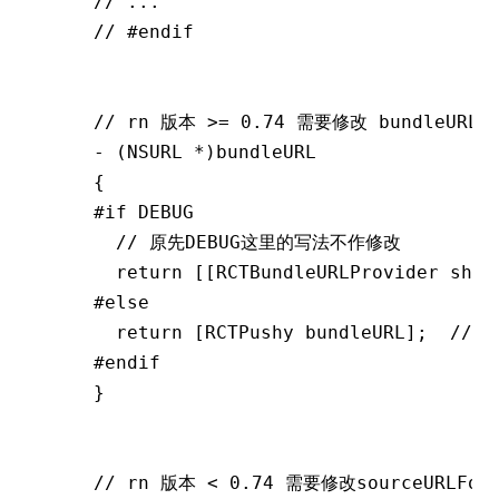
// ...
// #endif
// rn 版本 >= 0.74 需要修改 bundleURL
-
 (NSURL 
*
)bundleURL
{
#if
 DEBUG
  // 原先DEBUG这里的写法不作修改
  return
 [[RCTBundleURLProvider shar
#else
  return
 [RCTPushy bundleURL];
  // 
#endif
}
// rn 版本 < 0.74 需要修改sourceURLFor