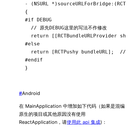
-
 (NSURL 
*
)sourceURLForBridge:(RCTBr
{
#if
 DEBUG
  // 原先DEBUG这里的写法不作修改
  return
 [[RCTBundleURLProvider shar
#else
  return
 [RCTPushy bundleURL];
  // 
#endif
}
#
Android
在 MainApplication 中增加如下代码（如果是混编
原生的项目或其他原因没有使用
ReactApplication，请
使用此 api 集成
)：