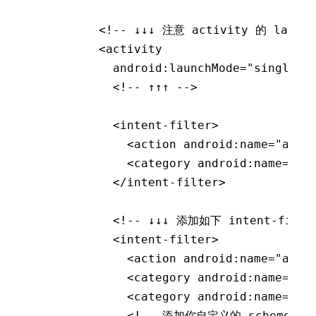
    <!-- ↓↓↓ 注意 activity 的 launc
    <
activity
      android
:
launchMode
=
"singleTa
      <!-- ↑↑↑ -->
      <
intent-filter
>
        <
action
 android
:
name
=
"andr
        <
category
 android
:
name
=
"an
      </
intent-filter
>
      <!-- ↓↓↓ 添加如下 intent-filt
      <
intent-filter
>
        <
action
 android
:
name
=
"andr
        <
category
 android
:
name
=
"an
        <
category
 android
:
name
=
"an
        <!-- 添加你自定义的 scheme --