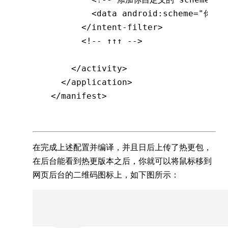
        <
data
 android
:
scheme
=
"你自
      </
intent-filter
>
      <!-- ↑↑↑ -->
    </
activity
>
  </
application
>
</
manifest
>
在完成上述配置并编译，并且日后上传了热更包，
在后台能看到热更版本之后，你就可以将鼠标移到
网页后台的二维码图标上，如下图所示：