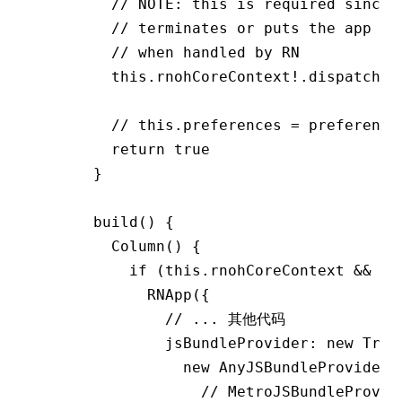
    // NOTE: this is required since 
    // terminates or puts the app in
    // when handled by RN
    this
.rnohCoreContext
!
.dispatchBa
    // this.preferences = preference
    return
 true
  }
  build
() {
    Column
() {
      if
 (
this
.rnohCoreContext 
&&
 th
        RNApp
({
          // ... 其他代码
          jsBundleProvider
:
 new
 Trac
            new
 AnyJSBundleProvider
(
              // MetroJSBundleProvid