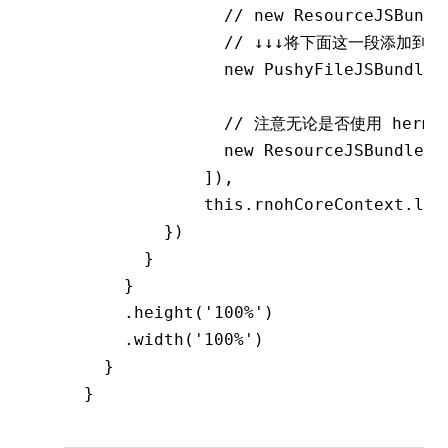
              // new ResourceJSBundl
              // ↓↓↓将下面这一段添加到 An
              new
 PushyFileJSBundleP
              // 注意无论是否使用 herme
              new
 ResourceJSBundlePr
            ])
,
            this
.
rnohCoreContext
.log
        })
      }
    }
    .height
(
'100%'
)
    .width
(
'100%'
)
  }
}