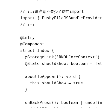
// ↓↓↓请注意不要少了这句import
import
 { PushyFileJSBundleProvider }
// ↑↑↑
@Entry
@Component
struct Index {
  @
StorageLink
(
'RNOHCoreContext'
) pr
  @State shouldShow
:
 boolean 
=
 false
  aboutToAppear
(): 
void
 {
    this
.shouldShow 
=
 true
  }
  onBackPress
(): boolean 
|
 undefined